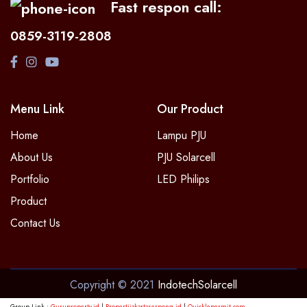
Fast respon call:
0859-3119-2808
Menu Link
Our Product
Home
Lampu PJU
About Us
PJU Solarcell
Portfolio
LED Philips
Product
Contact Us
Copyright © 2021
IndotechSolarcell
Group Link :
Guruproperty.id
|
Propertijakartaserpong.id
|
Quicklepermit.com