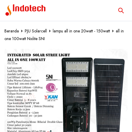
Beranda
PJU Solarcell
lampu all in one 20watt - 150watt
all in
one 100watt Nixlite SNI