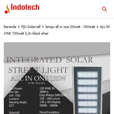
Beranda
PJU Solarcell
lampu all in one 20watt - 150watt
ALL IN
ONE 120watt 3,2v black silver