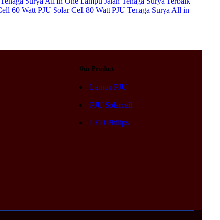
Tenaga Surya All In One
Lampu Jalan Tenaga Surya Terbaik
Cell 60 Watt
PJU Solar Cell 80 Watt
PJU Tenaga Surya All in
Our Product
Lampu PJU
PJU Solarcell
LED Philips