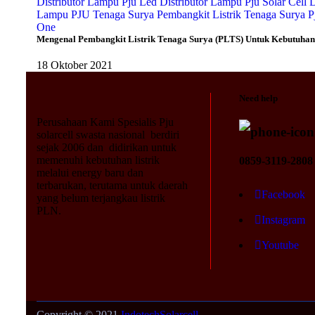
Distributor Lampu Pju Led
Distributor Lampu Pju Solar Cell
D
Lampu PJU Tenaga Surya
Pembangkit Listrik Tenaga Surya
P
One
Mengenal Pembangkit Listrik Tenaga Surya (PLTS) Untuk Kebutuhan
18 Oktober 2021
Need help
Perusahaan Kami Spesialis Pju
solarcell swasta nasional berdiri
sejak 2006 dan didirikan untuk
memenuhi kebutuhan listrik
0859-3119-2808
melalui energy baru dan
terbarukan, terutama untuk daerah
Facebook
yang belum terjangkau listrik
PLN.
Instagram
Youtube
Copyright © 2021
IndotechSolarcell