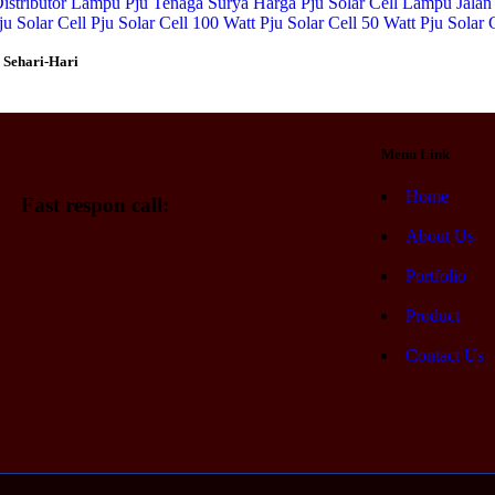
istributor Lampu Pju Tenaga Surya
Harga Pju Solar Cell
Lampu Jalan 
ju Solar Cell
Pju Solar Cell 100 Watt
Pju Solar Cell 50 Watt
Pju Solar 
 Sehari-Hari
Menu Link
Home
Fast respon call:
About Us
Portfolio
Product
Contact Us