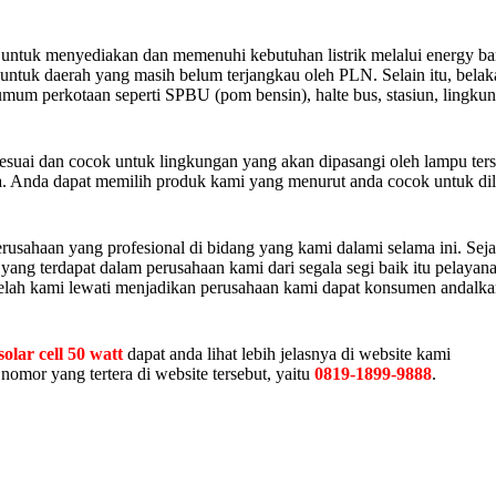
 untuk menyediakan dan memenuhi kebutuhan listrik melalui energy ba
untuk daerah yang masih belum terjangkau oleh PLN. Selain itu, belak
umum perkotaan seperti SPBU (pom bensin), halte bus, stasiun, lingku
esuai dan cocok untuk lingkungan yang akan dipasangi oleh lampu ters
nya. Anda dapat memilih produk kami yang menurut anda cocok untuk dil
rusahaan yang profesional di bidang yang kami dalami selama ini. Sej
ang terdapat dalam perusahaan kami dari segala segi baik itu pelayana
telah kami lewati menjadikan perusahaan kami dapat konsumen andalk
solar cell 50 watt
dapat anda lihat lebih jelasnya di website kami
omor yang tertera di website tersebut, yaitu
0819-1899-9888
.